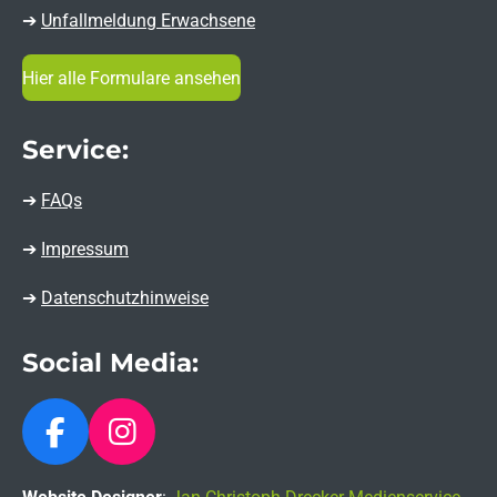
➔
Unfallmeldung Erwachsene
Hier alle Formulare ansehen
Service:
➔
FAQs
➔
Impressum
➔
Datenschutzhinweise
Social Media:
F
I
a
n