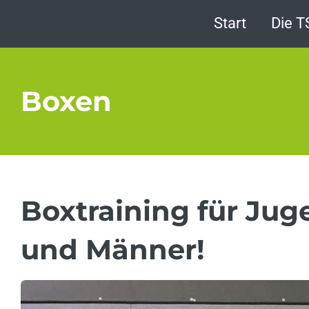
Zum
Start
Die 
Hauptinhalt
springen
Boxen
Boxtraining für Jug
und Männer!