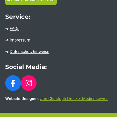
Service:
➔
FAQs
➔
Impressum
➔
Datenschutzhinweise
Social Media:
F
I
a
n
Website Designer
:
Jan Christoph Drecker Medienservice
c
s
e
t
b
a