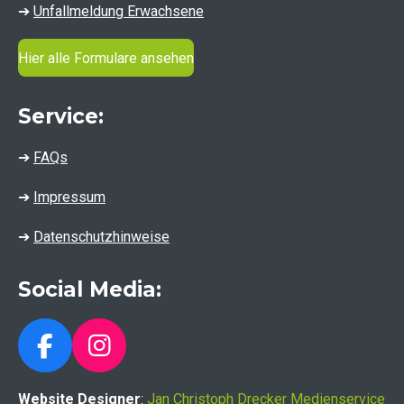
➔
Unfallmeldung Erwachsene
Hier alle Formulare ansehen
Service:
➔
FAQs
➔
Impressum
➔
Datenschutzhinweise
Social Media:
F
I
a
n
Website Designer
:
Jan Christoph Drecker Medienservice